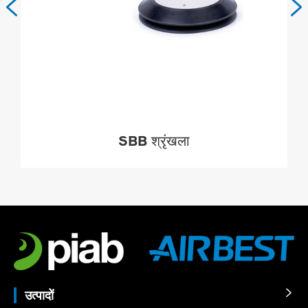


SBB श्रृंखला
MORE

उत्पादों
