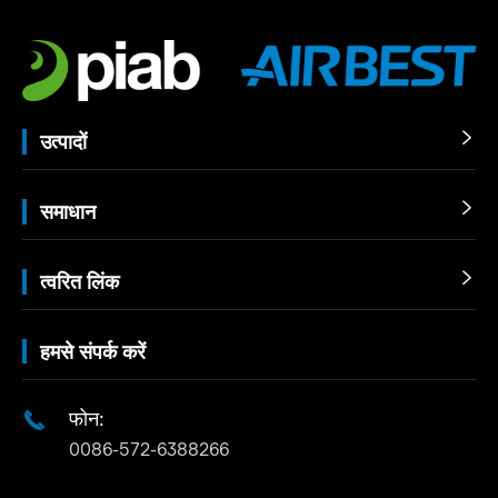
उत्पादों

समाधान

त्वरित लिंक

हमसे संपर्क करें
फोन:

0086-572-6388266