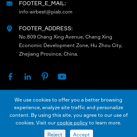
FOOTER_E_MAIL:

info-airbest@piab.com
FOOTER_ADDRESS:

No.809 Chang Xing Avenue, Chang Xing
Economic Development Zone, Hu Zhou City,
Zhejiang Province, China.




We use cookies to offer you a better browsing
कॉपीराइट ©
AIRBEST (CHANGXING) TECHNOLOGY CO.,
experience, analyze site traffic and personalize
LTD.
सभी अधिकार सुरक्षित है।
content. By using this site, you agree to our use of
Sitemap
गोपनीयता नीति
cookies. Visit our
cookie policy
to learn more.
Reject
Accept

