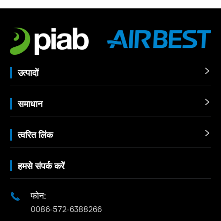
उत्पादों

समाधान

त्वरित लिंक

हमसे संपर्क करें
फोन:

0086-572-6388266