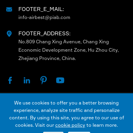
FOOTER_E_MAIL:

info-airbest@piab.com
FOOTER_ADDRESS:

No.809 Chang Xing Avenue, Chang Xing
Economic Development Zone, Hu Zhou City,
Zhejiang Province, China.




We use cookies to offer you a better browsing
कॉपीराइट ©
AIRBEST (CHANGXING) TECHNOLOGY CO.,
experience, analyze site traffic and personalize
LTD.
सभी अधिकार सुरक्षित है।
content. By using this site, you agree to our use of
Sitemap
गोपनीयता नीति
cookies. Visit our
cookie policy
to learn more.