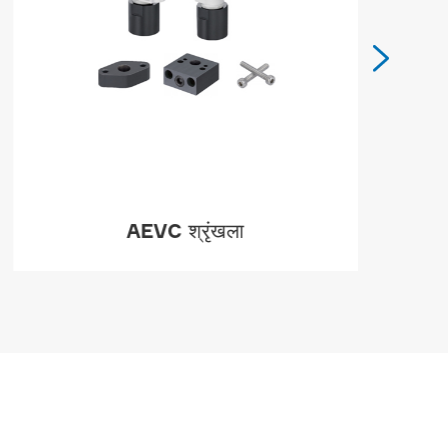

AEVC श्रृंखला
MORE
