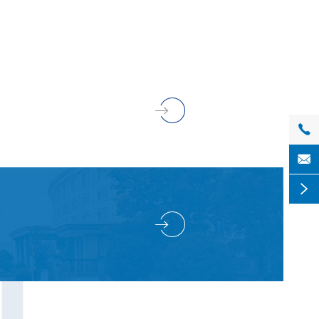



T