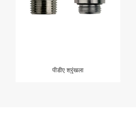
पीडीए श्रृंखला
MORE
