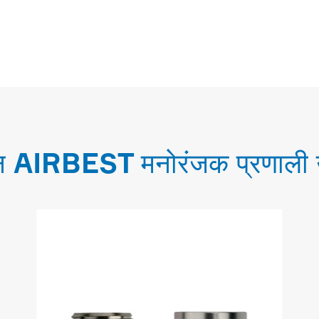
न AIRBEST मनोरंजक प्रणाली उत