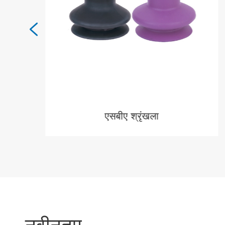

एसबीए श्रृंखला
MORE

नवीनतम