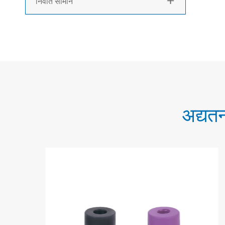
निर्वात सामान

अद्यत