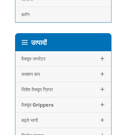
ब्लॉग
उत्पादों

वैक्यूम जनरेटर

सक्शन कप

विशेष वैक्यूम ग्रिपर

वैक्यूम Grippers

बढ़ते भागों
