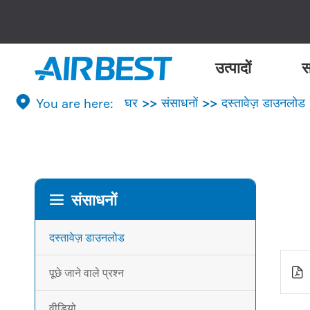
उत्पादों
स

घर
संसाधनों
दस्तावेज़ डाउनलोड
संसाधनों

दस्तावेज़ डाउनलोड

पूछे जाने वाले प्रश्न
वीडियो