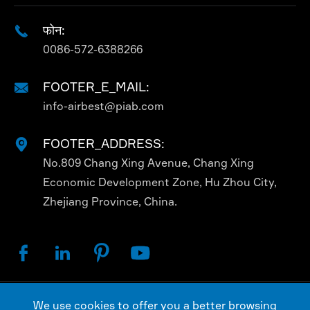
फोन:

0086-572-6388266
FOOTER_E_MAIL:

info-airbest@piab.com
FOOTER_ADDRESS:

No.809 Chang Xing Avenue, Chang Xing
Economic Development Zone, Hu Zhou City,
Zhejiang Province, China.




We use cookies to offer you a better browsing
कॉपीराइट ©
AIRBEST (CHANGXING) TECHNOLOGY CO.,