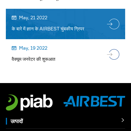
May, 21 2022

के बारे में ज्ञान के AIRBEST चुंबकीय ग्रिपर
May, 19 2022

वैक्यूम जनरेटर की शुरूआत
उत्पादों
