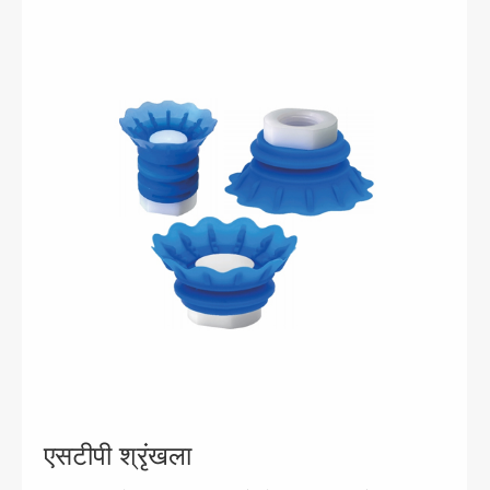
एसटीपी श्रृंखला