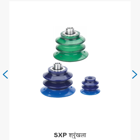


SXP श्रृंखला