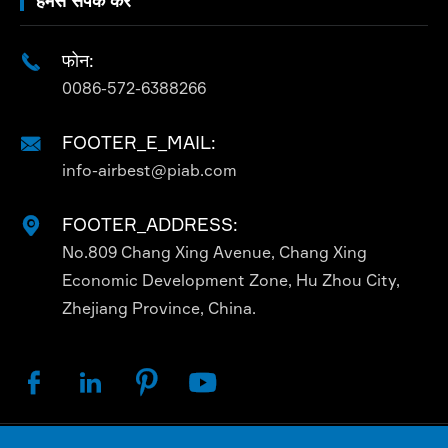
फोन:

0086-572-6388266
FOOTER_E_MAIL:

info-airbest@piab.com
FOOTER_ADDRESS:

No.809 Chang Xing Avenue, Chang Xing
Economic Development Zone, Hu Zhou City,
Zhejiang Province, China.



