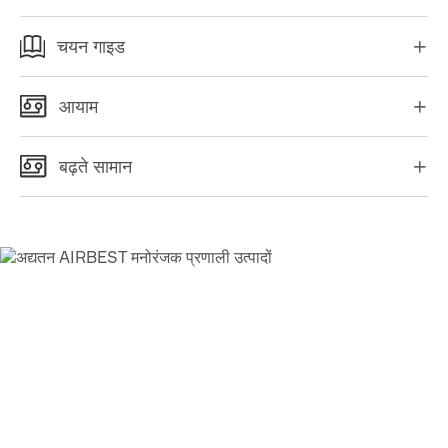
चयन गाइड

आयाम

बढ़ते सामान

AIRBEST-LEADING वैक्यूम
समाधान
आपूर्तिकर्ता