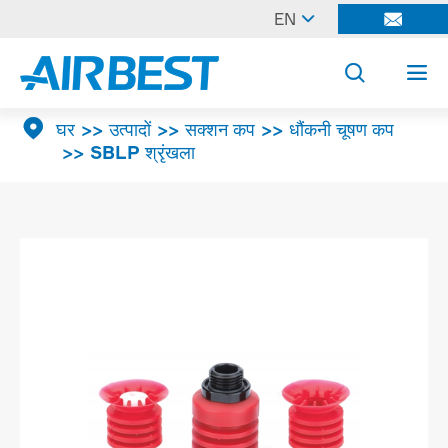

EN




घर
उत्पादों
सक्शन कप
धौंकनी चूषण कप
SBLP श्रृंखला