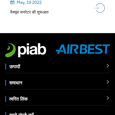
May, 19 2022

वैक्यूम जनरेटर की शुरूआत
उत्पादों

समाधान

त्वरित लिंक

हमसे संपर्क करें