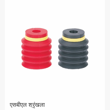
एसबीएल श्रृंखला