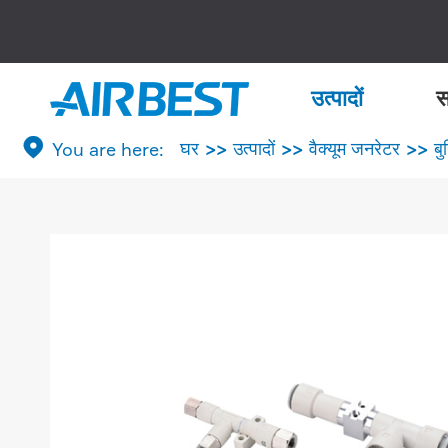
उत्पादों
स

घर
उत्पादों
वैक्यूम जनरेटर
बु