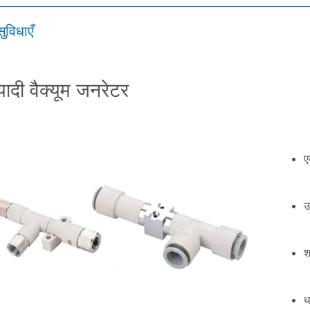
सुविधाएँ
यादी वैक्यूम जनरेटर
ए
उ
श
ध